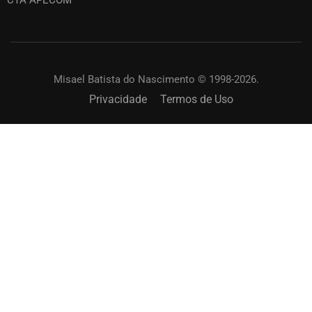
CTA APECOM
Misael Batista do Nascimento © 1998-2026.
Privacidade
Termos de Uso
SOLICITAR UM TREINAMENTO?
Capacite os membros de sua igreja. Online ou
presencial.