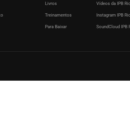
Livros
Vídeos da IPB Ri
 membros de sua igreja. Online ou presencial.
to
Treinamentos
Instagram IPB Ri
Para Baixar
SoundCloud IPB R
ENTRE EM CONTATO AGORA