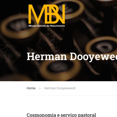
Herman Dooyewe
Home
Herman Dooyeweerd
Cosmonomia e serviço pastoral