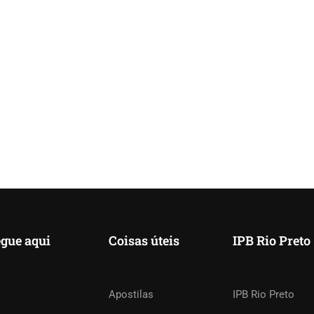
gue aqui
Coisas úteis
IPB Rio Preto
TAR UM TREINAMENTO?
Apostilas
IPB Rio Preto