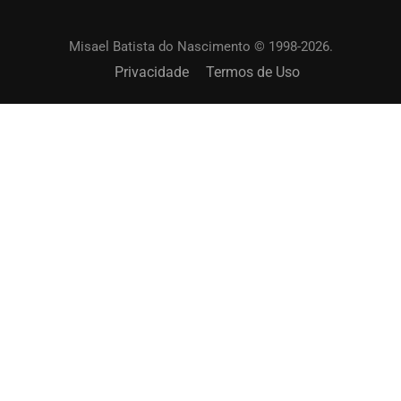
Misael Batista do Nascimento © 1998-2026.
Privacidade
Termos de Uso
SOLICITAR UM TREINAMENTO?
Capacite os membros de sua igreja. Online ou
presencial.