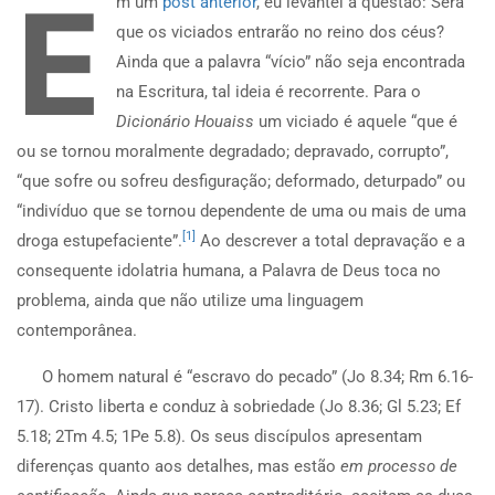
E
m um
post anterior
, eu levantei a questão:
S
erá
que os viciados entrarão no reino dos céus?
Ainda que a palavra “vício” não seja encontrada
na Escritura, tal ideia é recorrente. Para o
Dicionário Houaiss
um viciado é aquele
“que é
ou se tornou moralmente degradado; depravado, corrupto”,
“que sofre ou sofreu desfiguração; deformado, deturpado” ou
“indivíduo que se tornou dependente de uma ou mais de uma
[1]
droga estupefaciente”.
Ao descrever a total depravação e a
consequente idolatria humana, a Palavra de Deus toca no
problema, ainda que não utilize uma linguagem
contemporânea.
O homem natural é “escravo do pecado” (Jo 8.34; Rm 6.16-
17). Cristo liberta e conduz à sobriedade (Jo 8.36; Gl 5.23; Ef
5.18; 2Tm 4.5; 1Pe 5.8). Os seus discípulos apresentam
diferenças quanto aos detalhes, mas estão
em processo de