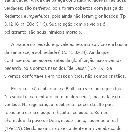
santificação
. Ainda que pareça contraditório, aceitam as duas
verdades: são
perfeitos
, pois foram cobertos com justiça do
Redentor, e
imperfeitos
, pois ainda não foram glorificados (Fp
3.12-16; cf. 2Co 5.1-5). Sua relação com os vícios é
beligerante; são seus inimigos mortais.
A prática do pecado equivale ao retorno ao vício e a busca
da santidade, à sobriedade (1Co 15.32-34). Ainda que
continuemos pecadores antes da glorificação, não vivemos
pecando, pois somos nascidos “de Deus” (1Jo 3.9). Se
vivemos confortáveis em nossos vícios, não somos cristãos.
Em suma, não achamos na Bíblia um versículo que diga
“os viciados não entram no reino dos céus”, mas esta é uma
verdade. Na regeneração recebemos poder do alto para
repudiar a carne e adquirir hábitos celestiais. Somos
chamados de povo de Deus, nação santa, sacerdócio real
(1Pe 2.9). Sendo assim, não se contente em viver abaixo do