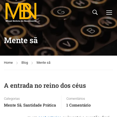
Mente sã
Home
Blog
Mente sã
A entrada no reino dos céus
Categorias
Comentários
Mente Sã
Santidade Prática
1 Comentário
,