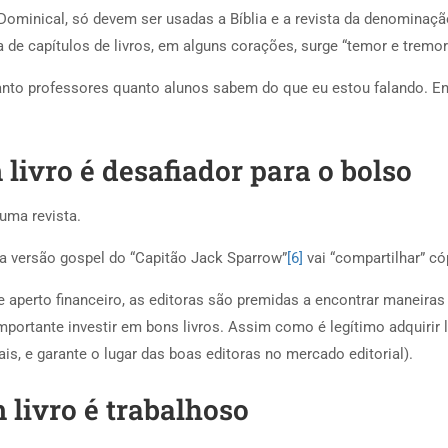
Dominical, só devem ser usadas a Bíblia e a revista da denominaçã
de capítulos de livros, em alguns corações, surge “temor e tremor
to professores quanto alunos sabem do que eu estou falando. Ensin
m livro é desafiador para o bolso
uma revista.
 versão gospel do “Capitão Jack Sparrow”
[6]
vai “compartilhar” cóp
aperto financeiro, as editoras são premidas a encontrar maneiras d
ortante investir em bons livros. Assim como é legítimo adquirir liv
s, e garante o lugar das boas editoras no mercado editorial).
m livro é trabalhoso