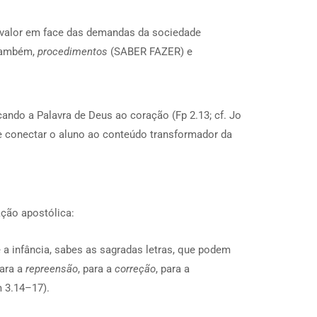
o valor em face das demandas da sociedade
também,
procedimentos
(SABER FAZER) e
ando a Palavra de Deus ao coração (Fp 2.13; cf. Jo
nde conectar o aluno ao conteúdo transformador da
ação apostólica:
 a infância, sabes as sagradas letras, que podem
para a
repreensão
, para a
correção
, para a
 3.14–17).