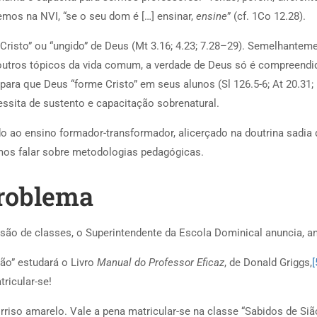
mos na NVI, “se o seu dom é […] ensinar,
ensine
” (cf. 1Co 12.28).
sto” ou “ungido” de Deus (Mt 3.16; 4.23; 7.28–29). Semelhantement
 outros tópicos da vida comum, a verdade de Deus só é compreendid
para que Deus “forme Cristo” em seus alunos (Sl 126.5-6; At 20.31; R
ssita de sustento e capacitação sobrenatural.
o ao ensino formador-transformador, alicerçado na doutrina sadia
emos falar sobre metodologias pedagógicas.
problema
isão de classes, o Superintendente da Escola Dominical anuncia, 
ão” estudará o Livro
Manual do Professor Eficaz
, de Donald Griggs,
[
ricular-se!
iso amarelo. Vale a pena matricular-se na classe “Sabidos de Siã