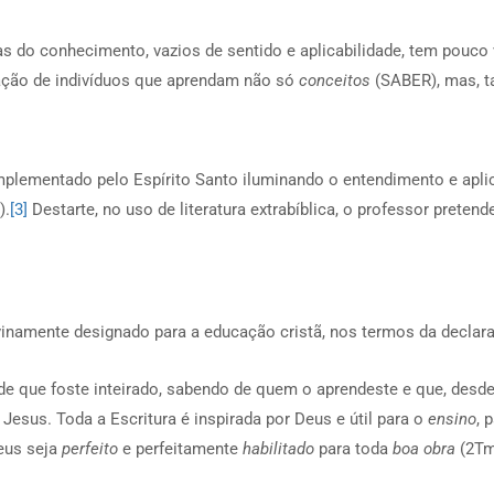
as do conhecimento, vazios de sentido e aplicabilidade, tem pouc
ção de indivíduos que aprendam não só
conceitos
(SABER), mas, 
implementado pelo Espírito Santo iluminando o entendimento e aplic
).
[3]
Destarte, no uso de literatura extrabíblica, o professor prete
ivinamente designado para a educação cristã, nos termos da declar
e que foste inteirado, sabendo de quem o aprendeste e que, desde
 Jesus. Toda a Escritura é inspirada por Deus e útil para o
ensino
, 
eus seja
perfeito
e perfeitamente
habilitado
para toda
boa obra
(2Tm