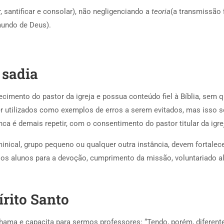
, santificar e consolar), não negligenciando a
teoria
(a transmissão 
undo de Deus).
 sadia
cimento do pastor da igreja e possua conteúdo fiel à Bíblia, sem q
ser utilizados como exemplos de erros a serem evitados, mas iss
ca é demais repetir, com o consentimento do pastor titular da igrej
ical, grupo pequeno ou qualquer outra instância, devem fortalecer
o os alunos para a devoção, cumprimento da missão, voluntariado a
írito Santo
hama e capacita para sermos professores: “Tendo, porém, diferent