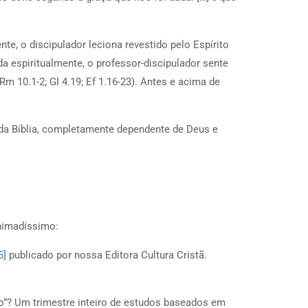
e, o discipulador leciona revestido pelo Espírito
a espiritualmente, o professor-discipulador sente
m 10.1-2; Gl 4.19; Ef 1.16-23). Antes e acima de
 da Bíblia, completamente dependente de Deus e
animadíssimo:
5]
publicado por nossa Editora Cultura Cristã.
o”? Um trimestre inteiro de estudos baseados em