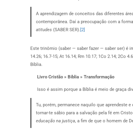
A aprendizagem de conceitos das diferentes áre
contemporânea. Daí a preocupação com a forma
atitudes
(SABER SER).
[2]
Este trinômio (saber — saber fazer — saber ser) é 
14.26; 16.7-15; At 16.14; Rm 10.17; 1Co 2.14; 2Co 4.6
Bíblia.
Livro Cristão » Bíblia » Transformação
Isso é assim porque a Bíblia é meio de graça d
Tu, porém, permanece naquilo que aprendeste e d
tornar-te sábio para a salvação pela fé em Cristo
educação na justiça
, a fim de que o homem de D