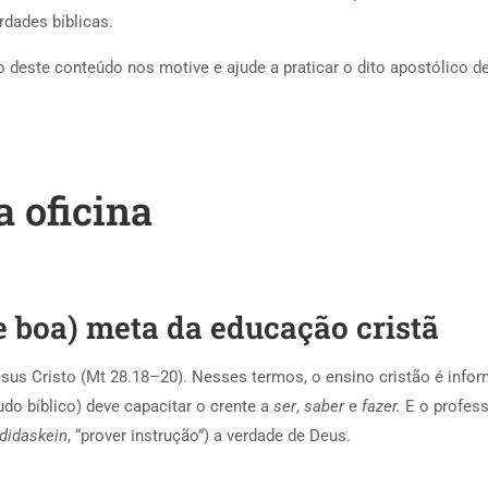
rdades bíblicas.
o deste conteúdo nos motive e ajude a praticar o dito apostólico 
a oficina
(e boa) meta da educação cristã
esus Cristo (Mt 28.18–20). Nesses termos, o ensino cristão é inform
udo bíblico) deve capacitar o crente a
ser
,
saber
e
fazer.
E o profess
didaskein
, “prover instrução”) a verdade de Deus.