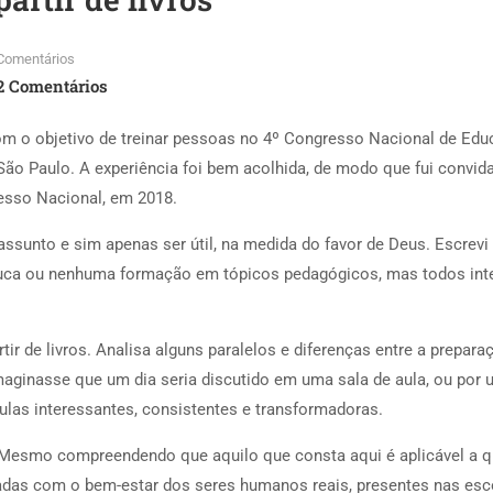
Comentários
2 Comentários
om o objetivo de treinar pessoas no 4º Congresso Nacional de Educa
 São Paulo. A experiência foi bem acolhida, de modo que fui convid
resso Nacional, em 2018.
assunto e sim apenas ser útil, na medida do favor de Deus. Escrevi
ca ou nenhuma formação em tópicos pedagógicos, mas todos intere
ir de livros. Analisa alguns paralelos e diferenças entre a prepara
 imaginasse que um dia seria discutido em uma sala de aula, ou por 
aulas interessantes, consistentes e transformadoras.
Mesmo compreendendo que aquilo que consta aqui é aplicável a qu
das com o bem-estar dos seres humanos reais, presentes nas escol