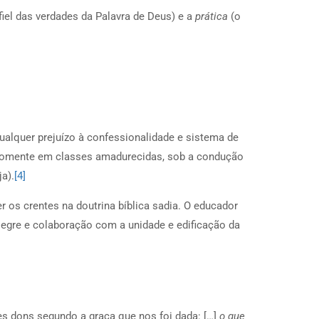
fiel das verdades da Palavra de Deus) e a
prática
(o
ualquer prejuízo à confessionalidade e sistema de
o somente em classes amadurecidas, sob a condução
a).
[4]
 os crentes na doutrina bíblica sadia. O educador
legre e colaboração com a unidade e edificação da
es dons segundo a graça que nos foi dada: […]
o que