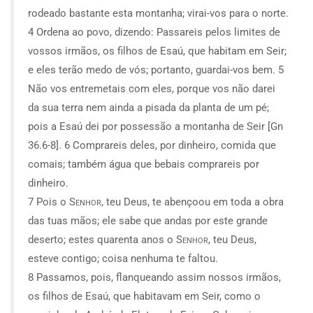
rodeado bastante esta montanha; virai-vos para o norte.
4 Ordena ao povo, dizendo: Passareis pelos limites de
vossos irmãos, os filhos de Esaú, que habitam em Seir;
e eles terão medo de vós; portanto, guardai-vos bem. 5
Não vos entremetais com eles, porque vos não darei
da sua terra nem ainda a pisada da planta de um pé;
pois a Esaú dei por possessão a montanha de Seir [Gn
36.6-8]. 6 Comprareis deles, por dinheiro, comida que
comais; também água que bebais comprareis por
dinheiro.
7 Pois o
Senhor
, teu Deus, te abençoou em toda a obra
das tuas mãos; ele sabe que andas por este grande
deserto; estes quarenta anos o
Senhor
, teu Deus,
esteve contigo; coisa nenhuma te faltou.
8 Passamos, pois, flanqueando assim nossos irmãos,
os filhos de Esaú, que habitavam em Seir, como o