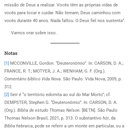
missão de Deus a realizar. Vocês têm as próprias vidas de
vocês para tocar e cuidar. Não temam; Deus caminhou com
vocês durante 40 anos. Nada faltou. O Deus fiel nos sustenta”.
Vamos orar sobre isso.
Notas
[1]
MCCONVILLE, Gordon. “Deuteronômio”. In: CARSON, D. A.;
FRANCE, R. T.; MOTYER, J. A.; WENHAM, G. F. (Org.).
Comentário bíblico Vida Nova
. São Paulo: Vida Nova, 2009, p.
312.
[2]
Seir é “o território edomita ao sul do Mar Morto”; cf.
DEMPSTER, Stephen G. “Deuteronômio”. In: CARSON, D. A.
(Org.).
Bíblia de estudo Thomas Nelson
. [BETN]. São Paulo:
Thomas Nelson Brasil, 2021, p. 313. O substantivo
hǎr
, da
Bíblia hebraica
, pode se referir a um monte em particular, ou a