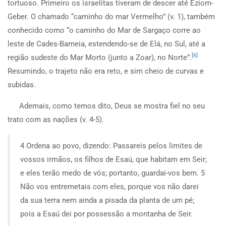
tortuoso. Primeiro os israelitas tiveram de descer até Eziom-
Geber. O chamado “caminho do mar Vermelho” (v. 1), também
conhecido como “o caminho do Mar de Sargaço corre ao
leste de Cades-Barneia, estendendo-se de Elá, no Sul, até a
[6]
região sudeste do Mar Morto (junto a Zoar), no Norte”.
Resumindo, o trajeto não era reto, e sim cheio de curvas e
subidas.
Ademais, como temos dito, Deus se mostra fiel no seu
trato com as nações (v. 4-5).
4 Ordena ao povo, dizendo: Passareis pelos limites de
vossos irmãos, os filhos de Esaú, que habitam em Seir;
e eles terão medo de vós; portanto, guardai-vos bem. 5
Não vos entremetais com eles, porque vos não darei
da sua terra nem ainda a pisada da planta de um pé;
pois a Esaú dei por possessão a montanha de Seir.