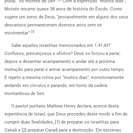
plural, “os montes de Seir”.
Com a expressão “muitos dias”,
Moisés resume quase 38 anos de história do Êxodo. Como
sugere um servo de Deus, “provavelmente em alguns dos seus
descansos permaneceram diversos anos sem se
[3]
movimentar”.
Sabe aqueles israelitas mencionados em 1.41,43?
Confusos, presunçosos e afoitos? Deus os forçou a parar;
depois a desarmar acampamento e andar até a próxima
instrução para parar e armar acampamento por outro tempo.
E repetir a mesma rotina por “muitos dias”, monotonamente
andando em círculos e parando, em torno da cadeia
montanhosa de Seir.
O pastor puritano Mathew Henry declara, acerca desta
experiência de Israel, que Deus procedeu deste modo a fim de
cumprir duas finalidades, [1] de preparar os israelitas para
Canaã e [2] preparar Canaã para a destruição. Ele escreveu