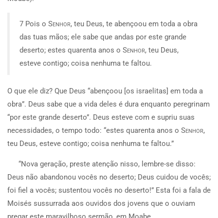
7 Pois o
Senhor
, teu Deus, te abençoou em toda a obra
das tuas mãos; ele sabe que andas por este grande
deserto; estes quarenta anos o
Senhor
, teu Deus,
esteve contigo; coisa nenhuma te faltou.
O que ele diz? Que Deus “abençoou [os israelitas] em toda a
obra”. Deus sabe que a vida deles é dura enquanto peregrinam
“por este grande deserto”. Deus esteve com e supriu suas
necessidades, o tempo todo: “estes quarenta anos o
Senhor
,
teu Deus, esteve contigo; coisa nenhuma te faltou.”
“Nova geração, preste atenção nisso, lembre-se disso:
Deus não abandonou vocês no deserto; Deus cuidou de vocês;
foi fiel a vocês; sustentou vocês no deserto!” Esta foi a fala de
Moisés sussurrada aos ouvidos dos jovens que o ouviam
pregar este maravilhoso sermão, em Moabe.