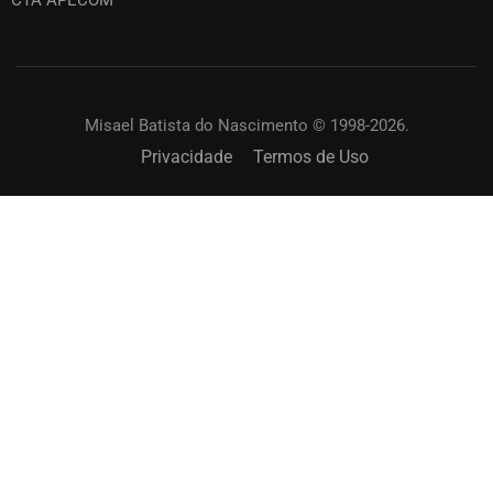
CTA APECOM
Misael Batista do Nascimento © 1998-2026.
Privacidade
Termos de Uso
SOLICITAR UM TREINAMENTO?
Capacite os membros de sua igreja. Online ou
presencial.