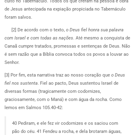
culto no Tabernáculo. Todos os que creram na pessoa e obra
de Jesus antecipada na expiação propiciada no Tabernáculo
foram salvos.
[2] De acordo com o texto,
o Deus fiel honra sua palavra
com Israel e com todas as nações
. Até mesmo a conquista de
Canaã cumpre tratados, promessas e sentenças de Deus. Não
é sem razão que a Bíblia convoca todos os povos a louvar ao
Senhor.
[3] Por fim, esta narrativa traz ao nosso coração que
o Deus
fiel nos sustenta
. Fiel ao pacto, Deus sustentou Israel de
diversas formas (tragicamente com codornizes,
graciosamente, com o Maná) e com água da rocha. Como
lemos em Salmos 105.40-42:
40 Pediram, e ele fez vir codornizes e os saciou com
pão do céu. 41 Fendeu a rocha, e dela brotaram águas,