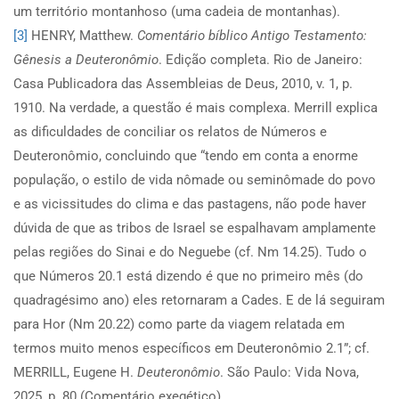
um território montanhoso (uma cadeia de montanhas).
[3]
HENRY, Matthew.
Comentário bíblico Antigo Testamento:
Gênesis a Deuteronômio
. Edição completa. Rio de Janeiro:
Casa Publicadora das Assembleias de Deus, 2010, v. 1, p.
1910. Na verdade, a questão é mais complexa. Merrill explica
as dificuldades de conciliar os relatos de Números e
Deuteronômio, concluindo que “tendo em conta a enorme
população, o estilo de vida nômade ou seminômade do povo
e as vicissitudes do clima e das pastagens, não pode haver
dúvida de que as tribos de Israel se espalhavam amplamente
pelas regiões do Sinai e do Neguebe (cf. Nm 14.25). Tudo o
que Números 20.1 está dizendo é que no primeiro mês (do
quadragésimo ano) eles retornaram a Cades. E de lá seguiram
para Hor (Nm 20.22) como parte da viagem relatada em
termos muito menos específicos em Deuteronômio 2.1”; cf.
MERRILL, Eugene H.
Deuteronômio
. São Paulo: Vida Nova,
2025, p. 80 (Comentário exegético).