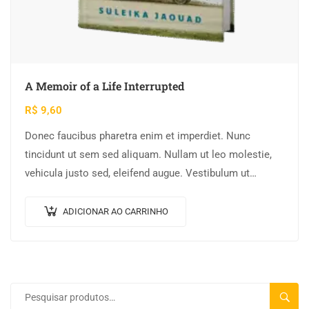
A Memoir of a Life Interrupted
R$
9,60
Donec faucibus pharetra enim et imperdiet. Nunc
tincidunt ut sem sed aliquam. Nullam ut leo molestie,
vehicula justo sed, eleifend augue. Vestibulum ut
scelerisque magna. Aenean in odio congue,…
ADICIONAR AO CARRINHO
PESQU