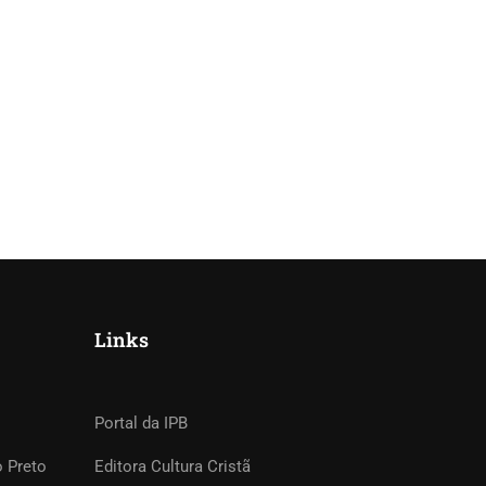
Links
Portal da IPB
o Preto
Editora Cultura Cristã