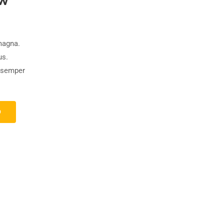
magna.
us.
 semper
O