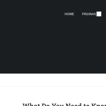
HOME
PÁGINAS
What Do You Need to Kn