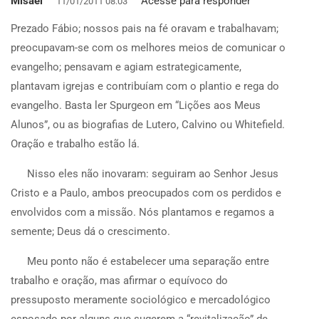
Misael
Acesse para responder
11/01/2011 08:03
Prezado Fábio; nossos pais na fé oravam e trabalhavam;
preocupavam-se com os melhores meios de comunicar o
evangelho; pensavam e agiam estrategicamente,
plantavam igrejas e contribuíam com o plantio e rega do
evangelho. Basta ler Spurgeon em “Lições aos Meus
Alunos”, ou as biografias de Lutero, Calvino ou Whitefield.
Oração e trabalho estão lá.
Nisso eles não inovaram: seguiram ao Senhor Jesus
Cristo e a Paulo, ambos preocupados com os perdidos e
envolvidos com a missão. Nós plantamos e regamos a
semente; Deus dá o crescimento.
Meu ponto não é estabelecer uma separação entre
trabalho e oração, mas afirmar o equívoco do
pressuposto meramente sociológico e mercadológico
esposado por alguns que sugerem a “revitalização” de