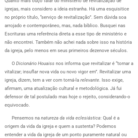
Q
uanto mais ouço falar do ministério de revitalização de
igrejas, mais considero a ideia estranha. Há uma esquisitice
no próprio título, “serviço de revitalização”. Sem dúvida soa
arrojado e contemporâneo, mas, nada bíblico. Busquei nas
Escrituras uma referência direta a esse tipo de ministério e
não encontrei. Também não achei nada sobre isso na história
da igreja, pelo menos em seus primeiros dezenove séculos.
O
Dicionário Houaiss
nos informa que revitalizar é “tornar a
vitalizar; insuflar nova vida ou novo vigor em”. Revitalizar uma
igreja, dizem, tem a ver com torná-la
relevante
. Isso exige,
afirmam, uma atualização cultural e metodológica. Já fui
defensor de tal postulado mas hoje o rejeito, considerando-o
equivocado.
Pensemos na
natureza da vida eclesiástica
: Qual é a
origem da vida da igreja e quem a sustenta? Podemos
entender a vida da igreja de um ponto puramente natural ou