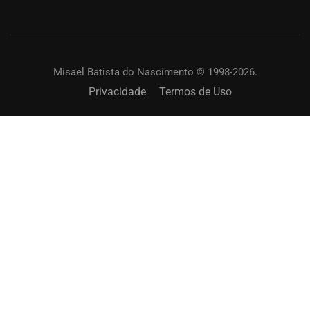
Misael Batista do Nascimento © 1998-2026.
Privacidade
Termos de Uso
SOLICITAR UM TREINAMENTO?
Capacite os membros de sua igreja. Online ou
presencial.