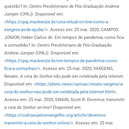
questão? In:
Centro Presbiteriano de Pós-Graduação Andrew
Jumper (CPAJ)
. Disponível em:
<
https://cpaj.mackenzie.br/ceia-virtual-on-line-como-a-
exegese-pode-ajudar/
>. Acesso em: 25 mai. 2020; CAMPOS
JÚNIOR, Heber Carlos de. Em tempos de pandemia, como fica
a comunhão? In:
Centro Presbiteriano de Pós-Graduação
Andrew Jumper (CPAJ)
. Disponível em:
<
https://cpaj.mackenzie.br/em-tempos-de-pandemia-como-
fica-a-comunhao/
>. Acesso em: 25 mai. 2020; VARGENS,
Renato.
A ceia do Senhor não pode ser celebrada pela internet
.
Disponível em: <
https://pleno.news/opiniao/renato-vargens/a-
ceia-do-senhor-nao-pode-ser-celebrada-pela-internet.html
>.
Acesso em: 25 mai. 2020; SWAIN, Scott R.
Devemos transmitir
a ceia do Senhor on-line?
Disponível em:
<
https://coalizaopeloevangelho.org/article/devemos-
transmitir-a-ceia-do-senhor-online/
>. Acesso em: 25 mai.