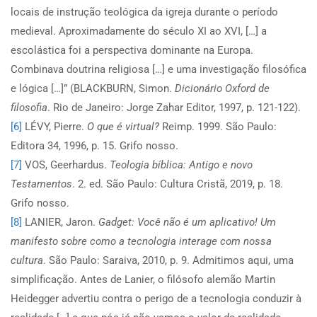
locais de instrução teológica da igreja durante o período
medieval. Aproximadamente do século XI ao XVI, […] a
escolástica foi a perspectiva dominante na Europa.
Combinava doutrina religiosa […] e uma investigação filosófica
e lógica […]” (BLACKBURN, Simon.
Dicionário Oxford de
filosofia
. Rio de Janeiro: Jorge Zahar Editor, 1997, p. 121-122).
[6]
LÉVY, Pierre.
O que é virtual?
Reimp. 1999. São Paulo:
Editora 34, 1996, p. 15. Grifo nosso.
[7]
VOS, Geerhardus.
Teologia bíblica: Antigo e novo
Testamentos
. 2. ed. São Paulo: Cultura Cristã, 2019, p. 18.
Grifo nosso.
[8]
LANIER, Jaron.
Gadget: Você não é um aplicativo! Um
manifesto sobre como a tecnologia interage com nossa
cultura
. São Paulo: Saraiva, 2010, p. 9. Admitimos aqui, uma
simplificação. Antes de Lanier, o filósofo alemão Martin
Heidegger advertiu contra o perigo de a tecnologia conduzir à