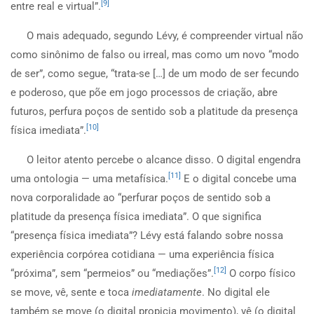
[9]
entre real e virtual”.
O mais adequado, segundo Lévy, é compreender virtual não
como sinônimo de falso ou irreal, mas como um novo “modo
de ser”, como segue, “trata-se […] de um modo de ser fecundo
e poderoso, que põe em jogo processos de criação, abre
futuros, perfura poços de sentido sob a platitude da presença
[10]
física imediata”.
O leitor atento percebe o alcance disso. O digital engendra
[11]
uma ontologia — uma metafísica.
E o digital concebe uma
nova corporalidade ao “perfurar poços de sentido sob a
platitude da presença física imediata”. O que significa
“presença física imediata”? Lévy está falando sobre nossa
experiência corpórea cotidiana — uma experiência física
[12]
“próxima”, sem “permeios” ou “mediações”.
O corpo físico
se move, vê, sente e toca
imediatamente
. No digital ele
também se move (o digital propicia movimento), vê (o digital