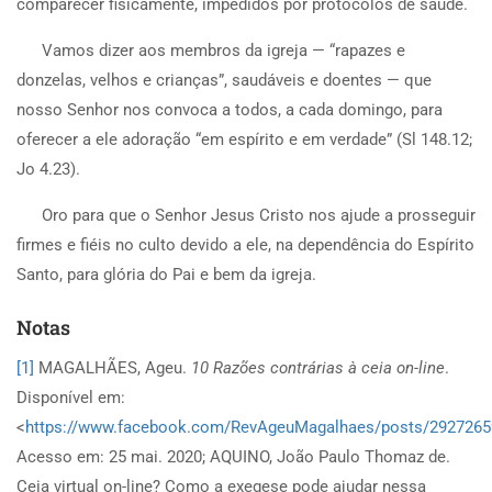
comparecer fisicamente, impedidos por protocolos de saúde.
Vamos dizer aos membros da igreja — “rapazes e
donzelas, velhos e crianças”, saudáveis e doentes — que
nosso Senhor nos convoca a todos, a cada domingo, para
oferecer a ele adoração “em espírito e em verdade” (Sl 148.12;
Jo 4.23).
Oro para que o Senhor Jesus Cristo nos ajude a prosseguir
firmes e fiéis no culto devido a ele, na dependência do Espírito
Santo, para glória do Pai e bem da igreja.
Notas
[1]
MAGALHÃES, Ageu.
10 Razões contrárias à ceia on-line
.
Disponível em:
<
https://www.facebook.com/RevAgeuMagalhaes/posts/2927265
Acesso em: 25 mai. 2020; AQUINO, João Paulo Thomaz de.
Ceia virtual on-line? Como a exegese pode ajudar nessa