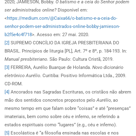
2020; JAMIESON, Bobby.
O batismo e a ceia do Senhor podem
ser administrados online?
Disponível em:
<
https://medium.com/@Caixa66/o-batismo-e-a-ceia-do-
senhor-podem-ser-administrados-online-bobby-jamieson-
b2f5e4c4f718
>. Acesso em: 27 mai. 2020.
[2]
SUPREMO CONCÍLIO DA IGREJA PRESBITERIANA DO
BRASIL. Princípios de liturgia [PL], Art. 7º e 8º, p. 184-193. In:
Manual presbiteriano
. São Paulo: Cultura Cristã, 2019.
[3]
FERREIRA, Aurélio Buarque de Holanda.
Novo dicionário
eletrônico Aurélio
. Curitiba: Positivo Informática Ltda., 2009.
CD-ROM.
[4]
Ancorados nas Sagradas Escrituras, os cristãos não abrem
mão dos sentidos concretos propostos pelo
Aurélio
, ao
mesmo tempo em que falam sobre “coisas” e até “presenças”
imateriais, bem como sobre céu e inferno, se referindo a
estados espirituais como “lugares” (e.g., céu e inferno).
[5]
Escolástica é “a filosofia ensinada nas escolas e nos