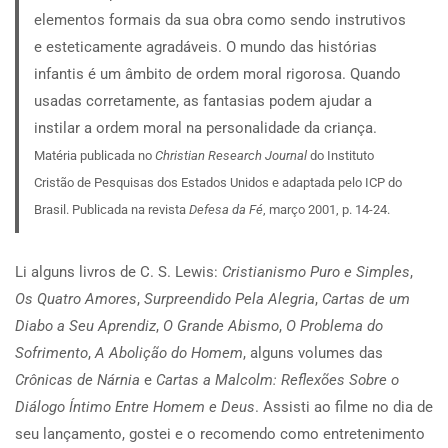
elementos formais da sua obra como sendo instrutivos
e esteticamente agradáveis.
O mundo das histórias
infantis é um âmbito de ordem moral rigorosa. Quando
usadas corretamente, as fantasias podem ajudar a
instilar a ordem moral na personalidade da criança.
Matéria publicada no
Christian Research Journal
do Instituto
Cristão de Pesquisas dos Estados Unidos e adaptada pelo ICP do
Brasil. Publicada na revista
Defesa da Fé
, março 2001, p. 14-24.
Li alguns livros de C. S. Lewis:
Cristianismo Puro e Simples
,
Os Quatro Amores
,
Surpreendido Pela Alegria
,
Cartas de um
Diabo a Seu Aprendiz
,
O Grande Abismo
,
O Problema do
Sofrimento
,
A Abolição do Homem
, alguns volumes das
Crônicas de Nárnia
e
Cartas a Malcolm: Reflexões Sobre o
Diálogo Íntimo Entre Homem e Deus
. Assisti ao filme no dia de
seu lançamento, gostei e o recomendo como entretenimento