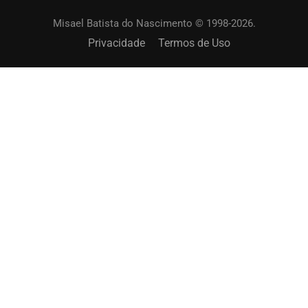
Misael Batista do Nascimento © 1998-2026.
Privacidade
Termos de Uso
SOLICITAR UM TREINAMENTO?
Capacite os membros de sua igreja. Online ou
presencial.