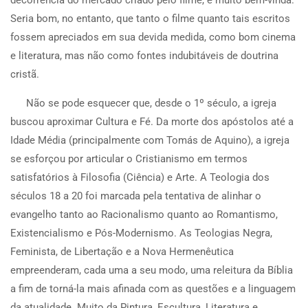
decorrência do mercado criado pelo filme, é muito bem-vinda.
Seria bom, no entanto, que tanto o filme quanto tais escritos
fossem apreciados em sua devida medida, como bom cinema
e literatura, mas não como fontes indubitáveis de doutrina
cristã.
Não se pode esquecer que, desde o 1º século, a igreja
buscou aproximar Cultura e Fé. Da morte dos apóstolos até a
Idade Média (principalmente com Tomás de Aquino), a igreja
se esforçou por articular o Cristianismo em termos
satisfatórios à Filosofia (Ciência) e Arte. A Teologia dos
séculos 18 a 20 foi marcada pela tentativa de alinhar o
evangelho tanto ao Racionalismo quanto ao Romantismo,
Existencialismo e Pós-Modernismo. As Teologias Negra,
Feminista, de Libertação e a Nova Hermenêutica
empreenderam, cada uma a seu modo, uma releitura da Bíblia
a fim de torná-la mais afinada com as questões e a linguagem
da atualidade. Muito da Pintura, Escultura, Literatura e