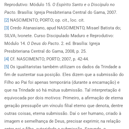
Reprodutivo: Módulo 15.
O Espírito Santo e o Discípulo no
Pacto
. Brasília: Igreja Presbiteriana Central do Gama, 2007.
[2]
NASCIMENTO; PORTO; op. cit., loc. cit.
[3]
Credo Atanasiano, apud NASCIMENTO, Misael Batista do;
SILVA; Ivonete. Curso Discipulado Maduro e Reprodutivo:
Módulo 14.
O Deus do Pacto
. 2. ed. Brasília: Igreja
Presbiteriana Central do Gama, 2008, p. 25.
[4]
Cf. NASCIMENTO; PORTO; 2007, p. 42-44.
[5]
Os igualitaristas também utilizam os dados da Trindade a
fim de sustentar sua posição. Eles dizem que a submissão do
Filho ao Pai foi apenas temporária (durante a encarnação) e
que na Trindade só há mútua submissão. Tal interpretação é
equivocada por dois motivos: Primeiro, a afirmação de eterna
geração pressupõe um vínculo filial eterno que denota, dentre
outras coisas, eterna submissão. Daí o ser humano, criado à
imagem e semelhança de Deus, precisar exprimir, na relação