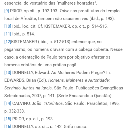
essencial do vestuário das “mulheres honradas”.
[9]
PRIOR, op cit., p. 192-193.
Talvez
as prostitutas do templo
local de Afrodite, também não usassem véu (ibid., p. 193).
[10]
Ibid., loc. cit. Cf. KISTEMAKER, op. cit., p. 514-515.
[11]
Ibid., p. 514.
[12]
KISTEMAKER (ibid., p. 512-513) entende que, no
paganismo, os homens oravam com a cabeça coberta. Nesse
caso, a orientação de Paulo tem por objetivo afastar os
homens cristãos de uma prática pagã.
[13]
DONNELLY, Edward. As Mulheres Podem Pregar? In:
EDWARDS, Brian (Ed.).
Homens, Mulheres e Autoridade:
Servindo Juntos na Igreja
. São Paulo: Publicações Evangélicas
Selecionadas, 2007, p. 141. (Série Encarando a Questão).
[14]
CALVINO, João.
1Coríntios
. São Paulo: Paracletos, 1996,
p. 332-333.
[15]
PRIOR, op. cit., p. 193.
[16]
DONNELLY, op. cit., p. 142. Grifo nosso.