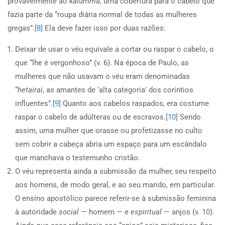
provavelmente ao
kalumma
, uma cobertura para o cabelo que
fazia parte da “roupa diária normal de todas as mulheres
gregas”.
[8]
Ela deve fazer isso por duas razões:
Deixar de usar o véu equivale a cortar ou raspar o cabelo, o
que “lhe é vergonhoso” (v. 6). Na época de Paulo, as
mulheres que não usavam o véu eram denominadas
“
hetairai
, as amantes de ‘alta categoria’ dos coríntios
influentes”.
[9]
Quanto aos cabelos raspados, era costume
raspar o cabelo de adúlteras ou de escravos.
[10]
Sendo
assim, uma mulher que orasse ou profetizasse no culto
sem cobrir a cabeça abria um espaço para um escândalo
que manchava o testemunho cristão.
O véu representa ainda a submissão da mulher, seu respeito
aos homens, de modo geral, e ao seu marido, em particular.
O ensino apostólico parece referir-se à submissão feminina
à autoridade
social
— homem — e
espiritual
— anjos (v. 10).