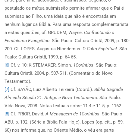
entre pai e filho, autoridade e submissão. Segundo, o
postulado de mútua submissão permite afirmar que o Pai é
submisso ao Filho, uma ideia que não é encontrada em
nenhum lugar da Bíblia. Para uma resposta complementarista
a estas questões, cf. GRUDEM, Wayne.
Confrontando o
Feminismo Evangélico
. São Paulo: Cultura Cristã, 2009, p. 180-
200. Cf. LOPES, Augustus Nicodemus.
O Culto Espiritual
. São
Paulo: Cultura Cristã, 1999, p. 64-65.
[6]
Cf. v. 10; KISTEMAKER, Simon.
1Coríntios
. São Paulo:
Cultura Cristã, 2004, p. 507-511. (Comentário do Novo
Testamento).
[7]
Cf. SAYÃO, Luiz Alberto Teixeira (Coord.).
Bíblia Sagrada
Almeida Século 21: Antigo e Novo Testamento
. São Paulo:
Vida Nova, 2008. Notas textuais sobre 11.4 e 11.5, p. 1162.
[8]
Cf. PRIOR, David.
A Mensagem de 1Coríntios
. São Paulo:
ABU, p. 192. (Série a Bíblia Fala Hoje). Lopes (op. cit., p. 59,
60) nos informa que, no Oriente Médio, o véu era parte