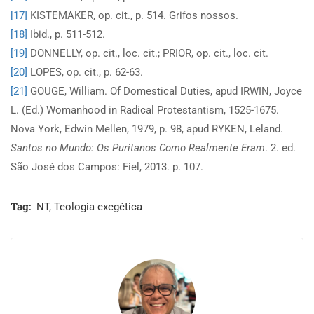
[17]
KISTEMAKER, op. cit., p. 514. Grifos nossos.
[18]
Ibid., p. 511-512.
[19]
DONNELLY, op. cit., loc. cit.; PRIOR, op. cit., loc. cit.
[20]
LOPES, op. cit., p. 62-63.
[21]
GOUGE, William. Of Domestical Duties, apud IRWIN, Joyce
L. (Ed.) Womanhood in Radical Protestantism, 1525-1675.
Nova York, Edwin Mellen, 1979, p. 98, apud RYKEN, Leland.
Santos no Mundo: Os Puritanos Como Realmente Eram
. 2. ed.
São José dos Campos: Fiel, 2013. p. 107.
Tag:
NT
,
Teologia exegética