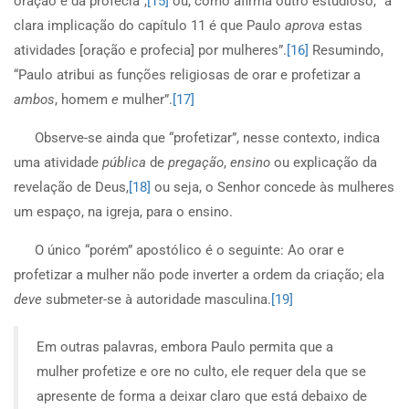
oração e da profecia”,
[15]
ou, como afirma outro estudioso, “a
clara implicação do capítulo 11 é que Paulo
aprova
estas
atividades [oração e profecia] por mulheres”.
[16]
Resumindo,
“Paulo atribui as funções religiosas de orar e profetizar a
ambos
, homem
e
mulher”.
[17]
Observe-se ainda que “profetizar”, nesse contexto, indica
uma atividade
pública
de
pregação
,
ensino
ou explicação da
revelação de Deus,
[18]
ou seja, o Senhor concede às mulheres
um espaço, na igreja, para o ensino.
O único “porém” apostólico é o seguinte: Ao orar e
profetizar a mulher não pode inverter a ordem da criação; ela
deve
submeter-se à autoridade masculina.
[19]
Em outras palavras, embora Paulo permita que a
mulher profetize e ore no culto, ele requer dela que se
apresente de forma a deixar claro que está debaixo de