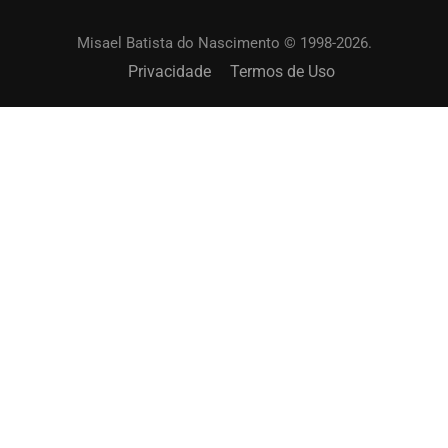
Misael Batista do Nascimento © 1998-2026.
Privacidade
Termos de Uso
SOLICITAR UM TREINAMENTO?
Capacite os membros de sua igreja. Online ou
presencial.