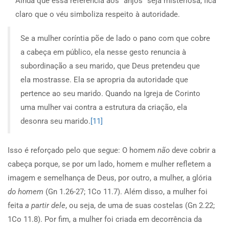
Ainda que essa referência aos “anjos” seja misteriosa, fica
claro que o véu simboliza respeito à autoridade.
Se a mulher coríntia põe de lado o pano com que cobre
a cabeça em público, ela nesse gesto renuncia à
subordinação a seu marido, que Deus pretendeu que
ela mostrasse. Ela se apropria da autoridade que
pertence ao seu marido. Quando na Igreja de Corinto
uma mulher vai contra a estrutura da criação, ela
desonra seu marido.
[11]
Isso é reforçado pelo que segue: O homem
não
deve cobrir a
cabeça porque, se por um lado, homem e mulher refletem a
imagem e semelhança de Deus, por outro, a mulher, a glória
do homem
(Gn 1.26-27; 1Co 11.7). Além disso, a mulher foi
feita
a partir dele
, ou seja, de uma de suas costelas (Gn 2.22;
1Co 11.8). Por fim, a mulher foi criada em decorrência da