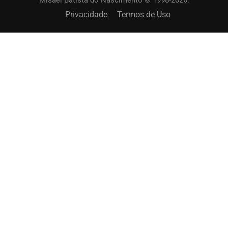
Misael Batista do Nascimento © 1998-2026.
Privacidade
Termos de Uso
SOLICITAR UM TREINAMENTO?
Capacite os membros de sua igreja. Online ou
presencial.
ENTRE EM CONTATO AGORA