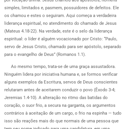
por
vocação divina
. Jesus chamou aos apóstolos, homens
simples, limitados e, pasmem, possuidores de defeitos. Ele
os chamou e estes o seguiram. Aqui começa a verdadeira
liderança espiritual, no atendimento do chamado de Jesus
(Mateus 4.18-22). Na verdade, este é o selo da liderança
espiritual: o líder é alguém vocacionado por Cristo: “Paulo,
servo de Jesus Cristo, chamado para ser apóstolo, separado
para o evangelho de Deus” (Romanos 1.1).
Ao mesmo tempo, trata-se de uma graça assustadora.
Ninguém lidera por iniciativa humana e, se formos verificar
alguns exemplos da Escritura, servos de Deus conscientes
relutaram antes de aceitarem conduzir o povo (Êxodo 3-4;
Jeremias 1.4-10). A alteração no ritmo das batidas do
coração, o suor frio, a secura na garganta, os argumentos
contrários à aceitação de um cargo, o frio na espinha — tudo
isso são reações mais do que normais de uma pessoa que
tem seu nome indicado para uma candidatura, em uma