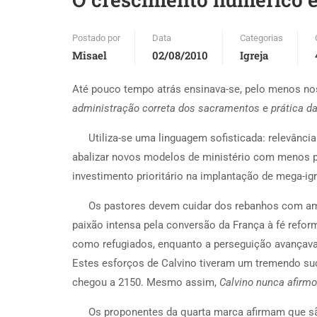
Postado por
Data
Categorias
Misael
02/08/2010
Igreja
A
té pouco tempo atrás ensinava-se, pelo menos nos 
administração correta dos sacramentos
e
prática da
Utiliza-se uma linguagem sofisticada: relevânc
abalizar novos modelos de ministério com menos pr
investimento prioritário na implantação de mega-igr
Os pastores devem cuidar dos rebanhos com a
paixão intensa pela conversão da França à fé refo
como refugiados, enquanto a perseguição avançava. 
Estes esforços de Calvino tiveram um tremendo su
chegou a 2150. Mesmo assim,
Calvino nunca afirm
Os proponentes da quarta marca afirmam que sã