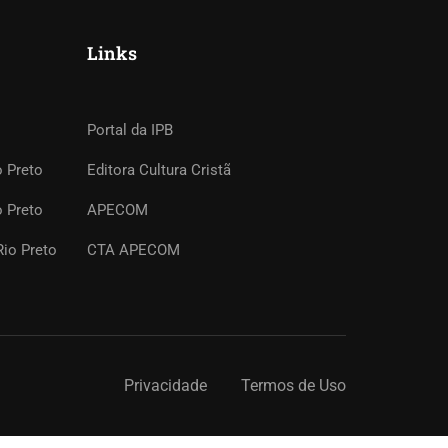
Links
Portal da IPB
o Preto
Editora Cultura Cristã
o Preto
APECOM
io Preto
CTA APECOM
Privacidade
Termos de Uso