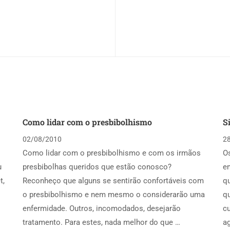
Como lidar com o presbibolhismo
S
02/08/2010
2
Como lidar com o presbibolhismo e com os irmãos
O
u
presbibolhas queridos que estão conosco?
em
t,
Reconheço que alguns se sentirão confortáveis com
q
o presbibolhismo e nem mesmo o considerarão uma
q
enfermidade. Outros, incomodados, desejarão
cu
tratamento. Para estes, nada melhor do que …
a