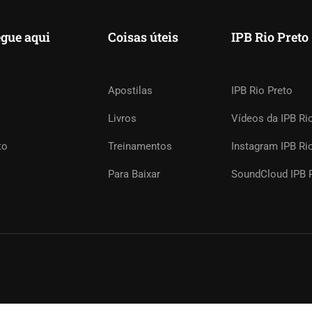
gue aqui
Coisas úteis
IPB Rio Preto
TAR UM TREINAMENTO?
Apostilas
IPB Rio Preto
Livros
Vídeos da IPB Ri
 membros de sua igreja. Online ou presencial.
to
Treinamentos
Instagram IPB Ri
Para Baixar
SoundCloud IPB R
ENTRE EM CONTATO AGORA