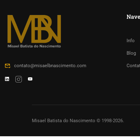
Nave
SOLICI
Info
Blog
Capacite os
contato@misaelbnascimento.com
Conta
Misael Batista do Nascimento © 1998-2026.