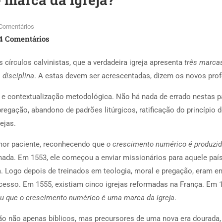
Comentários
4 Comentários
círculos calvinistas, que a verdadeira igreja apresenta
três marca
 disciplina
. A estas devem ser acrescentadas, dizem os novos prof
ia e contextualização metodológica. Não há nada de errado nestas
egação, abandono de padrões litúrgicos, ratificação do princípio 
ejas.
mor paciente, reconhecendo que
o crescimento numérico é produzid
rmada. Em 1553, ele começou a enviar missionários para aquele pa
Logo depois de treinados em teologia, moral e pregação, eram envi
cesso. Em 1555, existiam cinco igrejas reformadas na França. Em
ou que o crescimento numérico é uma marca da igreja
.
o não apenas bíblicos, mas precursores de uma nova era dourada