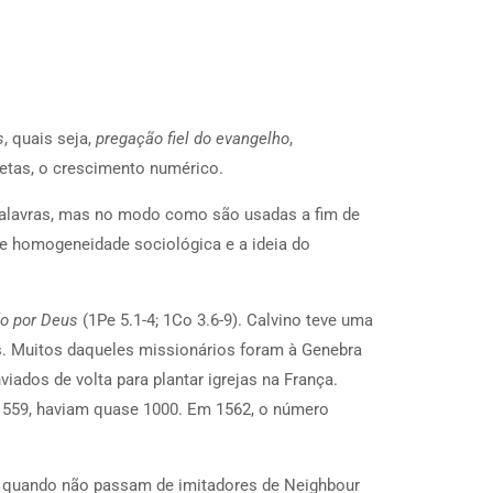
s
, quais seja,
pregação fiel do evangelho
,
etas, o crescimento numérico.
 palavras, mas no modo como são usadas a fim de
de homogeneidade sociológica e a ideia do
o por Deus
(1Pe 5.1-4; 1Co 3.6-9). Calvino teve uma
ís. Muitos daqueles missionários foram à Genebra
ados de volta para plantar igrejas na França.
 1559, haviam quase 1000. Em 1562, o número
, quando não passam de imitadores de Neighbour