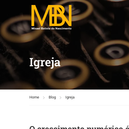
Igreja
Home
Blog
Igreja
O crescimento numérico é