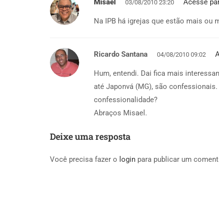
Misael
Acesse pa
03/08/2010 23:20
Na IPB há igrejas que estão mais ou 
Ricardo Santana
A
04/08/2010 09:02
Hum, entendi. Dai fica mais interessa
até Japonvá (MG), são confessionais.
confessionalidade?
Abraços Misael.
Deixe uma resposta
Você precisa fazer o
login
para publicar um coment