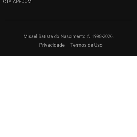
CTA APECOM
Misael Batista do Nascimento © 1998-2026.
Privacidade
Termos de Uso
SOLICITAR UM TREINAMENTO?
Capacite os membros de sua igreja. Online ou