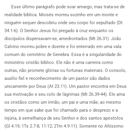
Esse último parágrafo pode soar amargo, mas trata-se de
realidade bíblica. Moisés morreu sozinho em um monte e
ninguém sequer descobriu onde seu corpo foi sepultado (Dt
34.1-6). O Senhor Jesus foi pregado à cruz enquanto os
discípulos dispersavam-se, amedrontados (Mt 26.31). João
Calvino morreu pobre e doente e foi enterrado em uma vala
comum do cemitério de Genebra. Essa é a singularidade do
ministério cristão bíblico. Ele não é uma carreira como
outras, não promete glórias ou fortunas materiais. O consolo,
auxílio fiel e reconhecimento de um pastor são dados
unicamente por Deus (At 23.11). Um pastor encontra em Deus
sua motivação e seu colo de lágrimas (Mt 26.39-44). Ele ama
os cristãos como um irmão, um pai e uma mãe, ao mesmo
tempo em que sabe que foi chamado para o desprezo e a
injúria, à semelhança de seu Senhor e dos santos apóstolos
(Gl 4.19; 1Ts 2.7-8, 11-12; 2Tm 4.9-11). Somente no Altíssimo