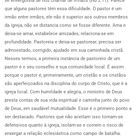
se envergonha de nos chamar de irmãos (Hb 2.11). Parece
que alguns pastores têm essa dificuldade. O pastor é um
irmão entre irmãos, ele não é superior aos outros membros
da igreja, não se distancia como se fosse diferente. Ama e
deixa-se amar, estabelece amizades, relaciona-se em
profundidade. Pastoreia e deixa-se pastorear; precisa ser
admoestado, corrigido, ajudado em sua caminhada cristã.
Nesses termos, a primeira instância de pastoreio de um
pastor é o seu conselho e sua comunidade local. É assim
porque o pastor é, primeiramente, um cristão e os cristãos
são aperfeiçoados na disciplina do corpo de Cristo, que é a
igreja local. Com humildade e alegria, o ministro de Deus
presta contas de sua vida espiritual e caminha junto do povo
de Deus, em saudável mutualidade. Esse é o primeiro ponto a
ser destacado. Pastores que não aceitam isso tornam-se
defensivos quanto à igreja, isolam-se e correm o risco de
enxergar a relação eclesiástica como campo de batalha.